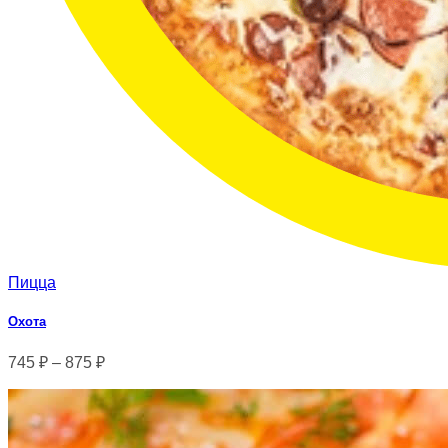
Пицца
Охота
745
₽
–
875
₽