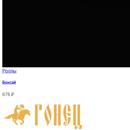
Роллы
Бонсай
676
₽