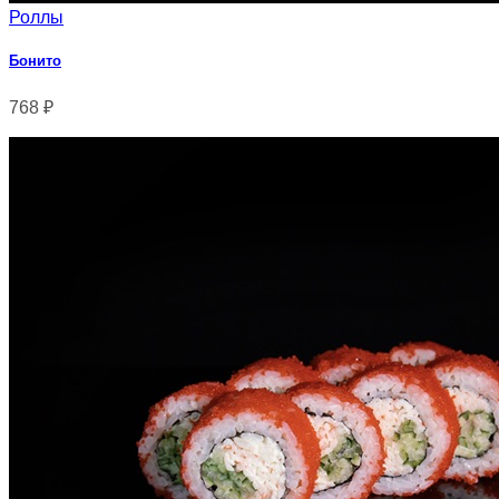
Роллы
Бонито
768
₽