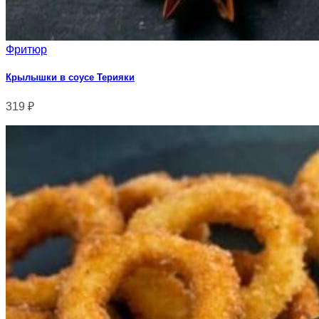
Фритюр
Крылышки в соусе Терияки
319
₽