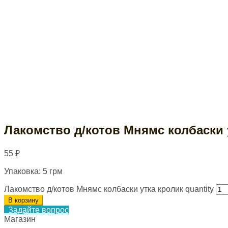
Лакомство д/котов Мнямс колбаски 
55
₽
Упаковка: 5 грм
Лакомство д/котов Мнямс колбаски утка кролик quantity
В корзину
Задайте вопрос
Магазин