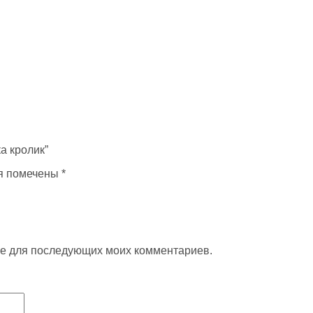
ка кролик”
я помечены
*
ере для последующих моих комментариев.