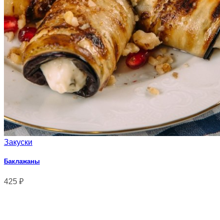
Закуски
Баклажаны
425
₽