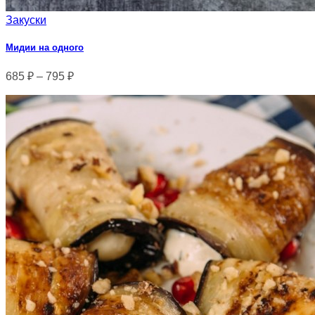
Закуски
Мидии на одного
685
₽
–
795
₽