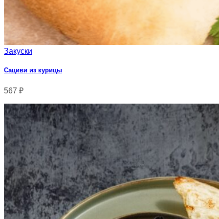
Закуски
Сациви из курицы
567
₽