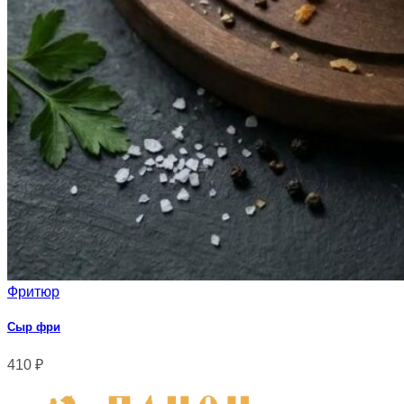
Фритюр
Сыр фри
410
₽