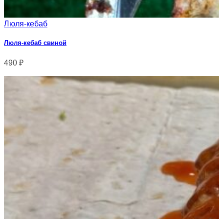
Люля-кебаб
Люля-кебаб свиной
490
₽