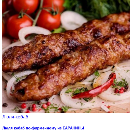
Люля-кебаб
Люля кебаб по-фирменному из БАРАНИНЫ