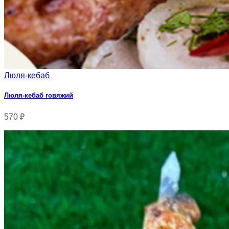
Люля-кебаб
Люля-кебаб говяжий
570
₽