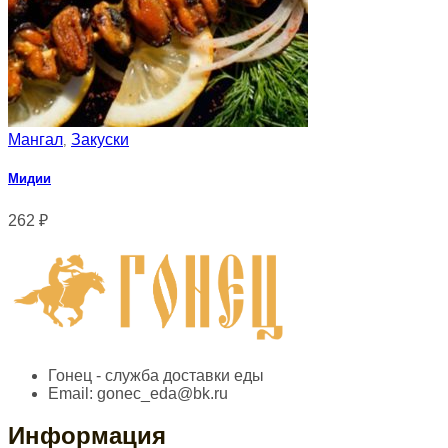
Мангал
Закуски
,
Мидии
262
₽
Гонец - служба доставки еды
Email:
gonec_eda@bk.ru
Информация