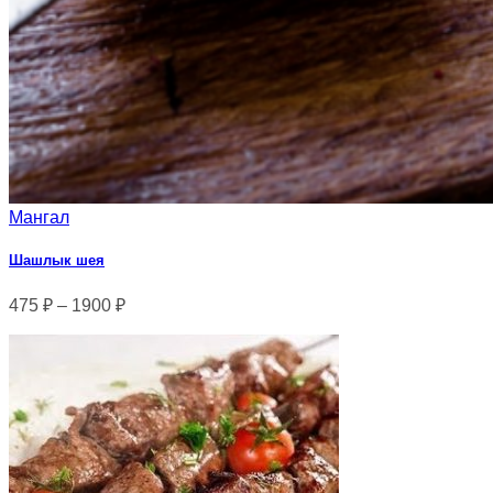
Мангал
Шашлык шея
475
₽
–
1900
₽