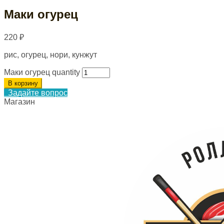
Маки огурец
220
₽
рис, огурец, нори, кунжут
Маки огурец quantity
В корзину
Задайте вопрос
Магазин