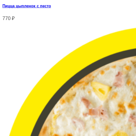
Пицца цыпленок с песто
770
₽