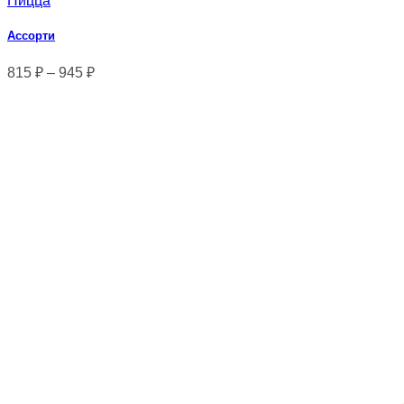
Пицца
Ассорти
815
₽
–
945
₽