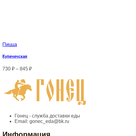
Пицца
Купечечская
730
₽
–
845
₽
Гонец - служба доставки еды
Email:
gonec_eda@bk.ru
Информация