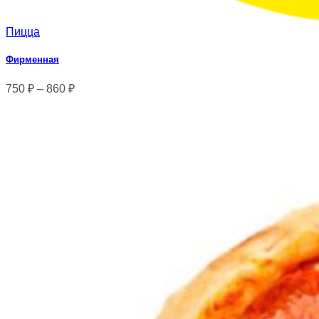
Пицца
Фирменная
750
₽
–
860
₽