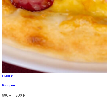
Пицца
Бавария
690
₽
–
900
₽