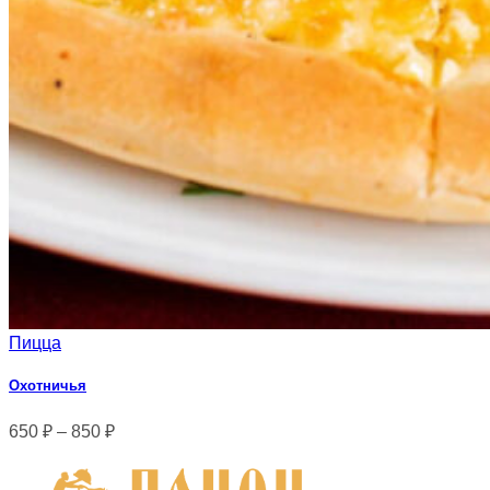
Пицца
Охотничья
650
₽
–
850
₽