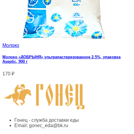
Молоко
Молоко «ДОБРЫНЯ» ультрапастеризованное 2,5%, упаковка
Aseptic, 900 г
170
₽
Гонец - служба доставки еды
Email:
gonec_eda@bk.ru