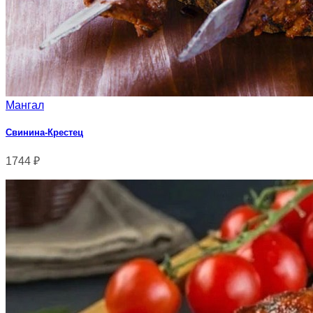
Мангал
Свинина-Крестец
1744
₽