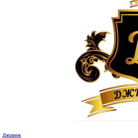
Джрвеж