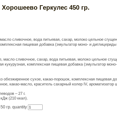
орошеево Геркулес 450 гр.
масло сливочное, вода питьевая, сахар, молоко цельное сгущен
комплексная пищевая добавка (эмульгатор моно- и диглицериды
, масло сливочное, сахар, вода питьевая, молоко цельное сгущ
ая кукурузная, комплексная пищевая добавка (эмульгатор моно-
око обезжиренное сухое, какао-порошок, комплексная пищевая 
ное, какао-масло, краситель сахарный колер IV, ароматизатор 
леводов – 27 г.
кДж (210 ккал).
 гр. quantity