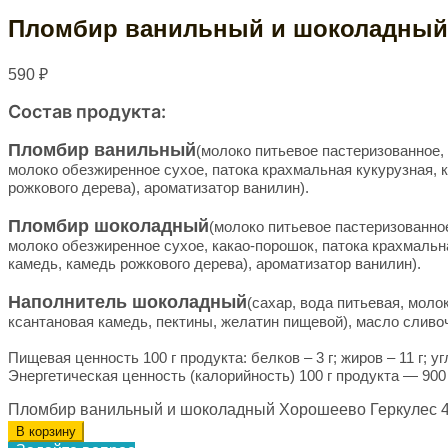
Пломбир ванильный и шоколадный Х
590
₽
Состав продукта:
Пломбир ванильный
(молоко питьевое пастеризованное, 
молоко обезжиренное сухое, патока крахмальная кукурузная, 
рожкового дерева), ароматизатор ванилин).
Пломбир шоколадный
(молоко питьевое пастеризованное
молоко обезжиренное сухое, какао-порошок, патока крахмальн
камедь, камедь рожкового дерева), ароматизатор ванилин).
Наполнитель шоколадный
(сахар, вода питьевая, мол
ксантановая камедь, пектины, желатин пищевой), масло сливоч
Пищевая ценность 100 г продукта: белков – 3 г; жиров – 11 г; уг
Энергетическая ценность (калорийность) 100 г продукта — 900 
Пломбир ванильный и шоколадный Хорошеево Геркулес 450
В корзину