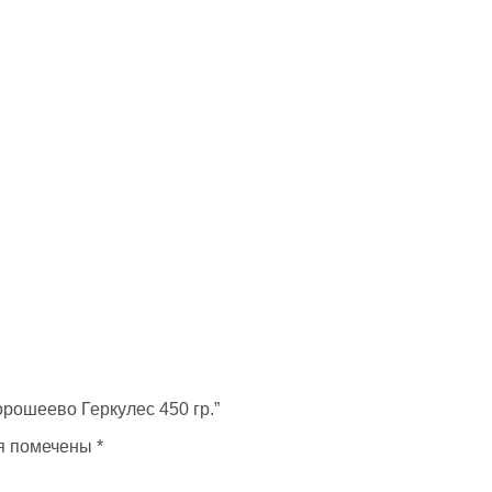
орошеево Геркулес 450 гр.”
я помечены
*