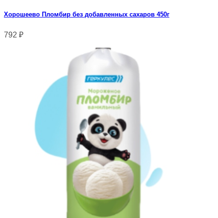
Хорошеево Пломбир без добавленных сахаров 450г
792
₽