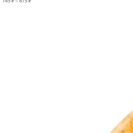
745
₽
–
875
₽