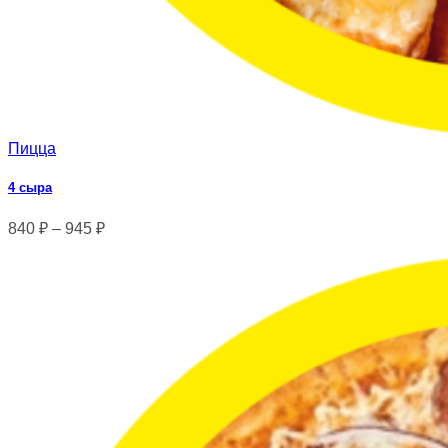
Пицца
4 сыра
840
₽
–
945
₽