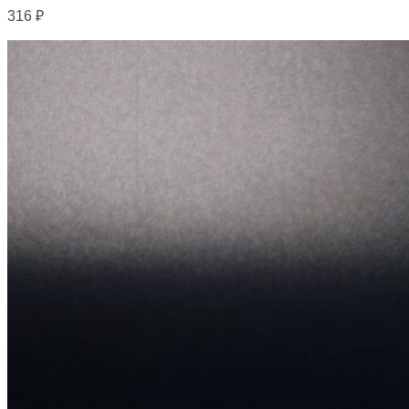
316
₽