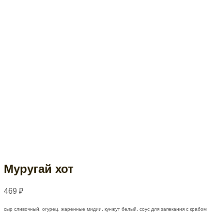
Муругай хот
469
₽
сыр сливочный, огурец, жаренные мидии, кунжут белый, соус для запекания с крабом