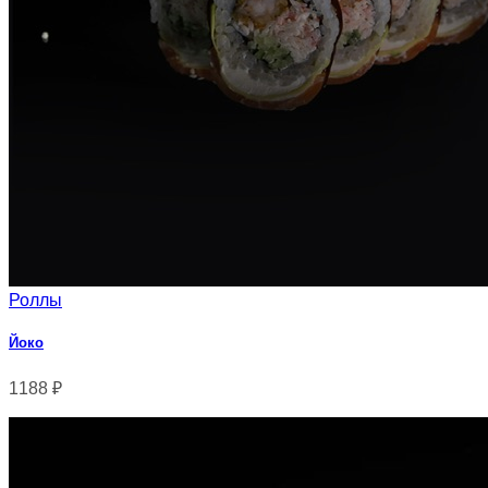
Роллы
Йоко
1188
₽