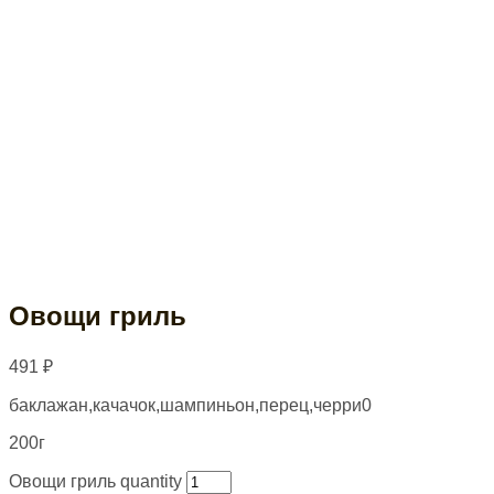
Овощи гриль
491
₽
баклажан,качачок,шампиньон,перец,черри0
200г
Овощи гриль quantity