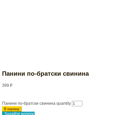
Панини по-братски свинина
399
₽
Панини по-братски свинина quantity
В корзину
Задайте вопрос