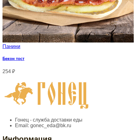
Панини
Бекон тост
254
₽
Гонец - служба доставки еды
Email:
gonec_eda@bk.ru
Информация