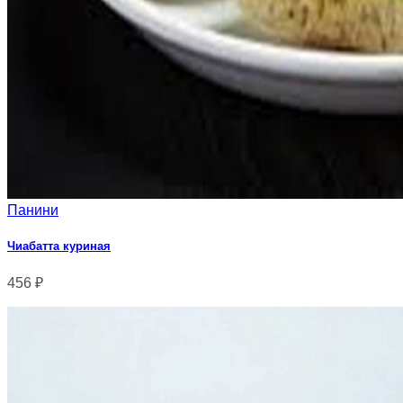
Панини
Чиабатта куриная
456
₽