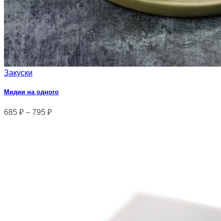
Закуски
Мидии на одного
685
₽
–
795
₽