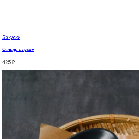
Закуски
Сельдь с луком
425
₽