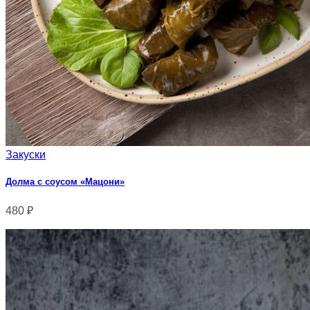
Закуски
Долма с соусом «Мацони»
480
₽