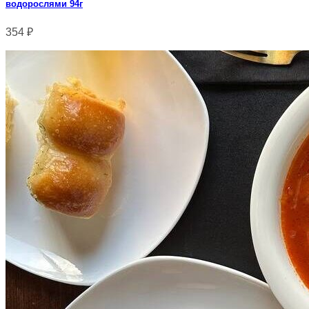
водорослями 94г
354
₽