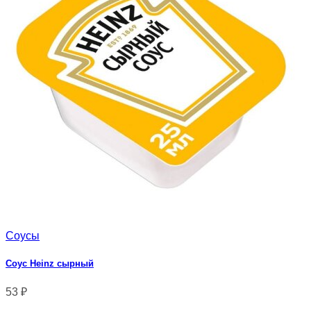
Соусы
Соус Heinz сырный
53
₽