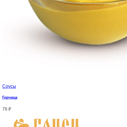
Соусы
Горчица
76
₽