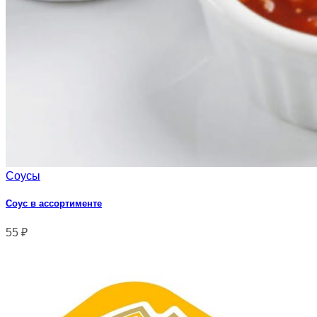
Соусы
Соус в ассортименте
55
₽