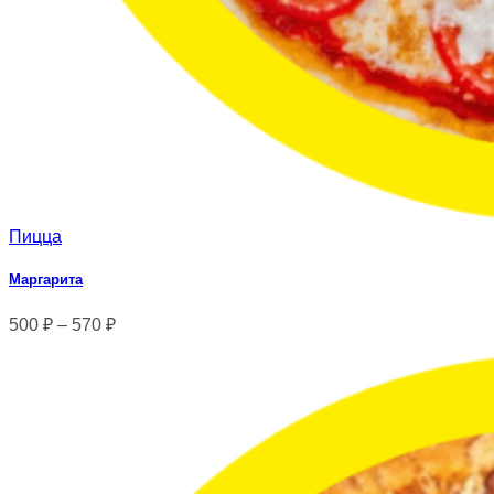
Пицца
Маргарита
500
₽
–
570
₽