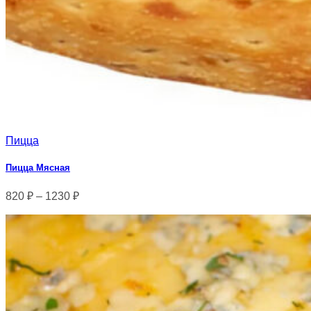
Пицца
Пицца Мясная
820
₽
–
1230
₽