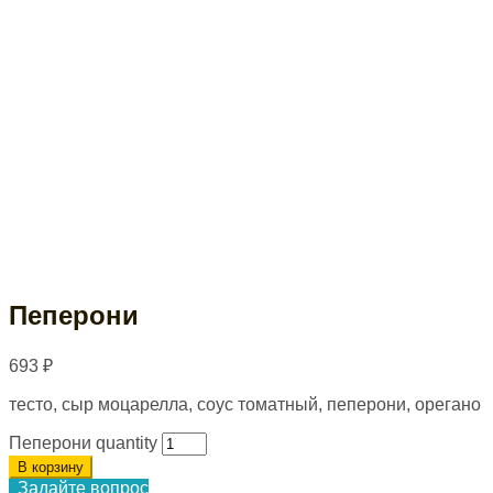
Пеперони
693
₽
тесто, сыр моцарелла, соус томатный, пеперони, орегано
Пеперони quantity
В корзину
Задайте вопрос