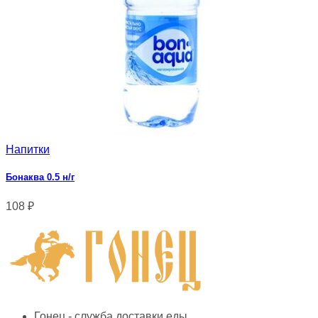
Напитки
Бонаква 0.5 н/г
108
₽
Гонец - служба доставки еды