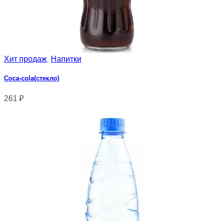
Хит продаж
Напитки
,
Сoca-cola(стекло)
261
₽