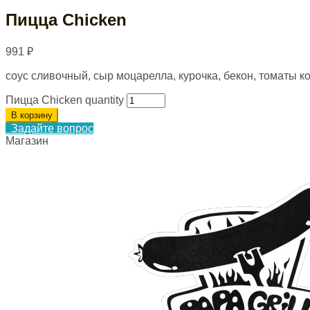
Пицца Chicken
991
₽
соус сливочный, сыр моцарелла, курочка, бекон, томаты к
Пицца Chicken quantity
В корзину
Задайте вопрос
Магазин