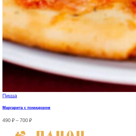
Пицца
Маргарита с помидором
490
₽
–
700
₽