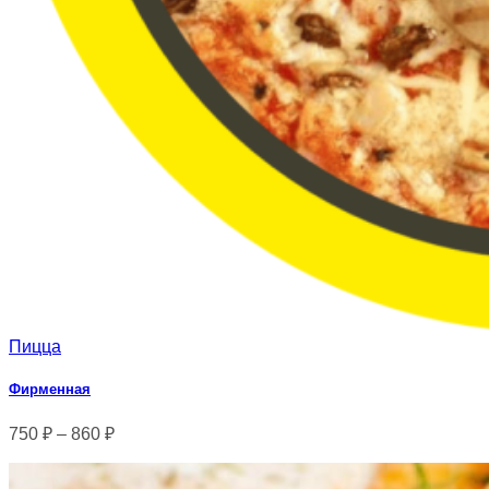
Пицца
Фирменная
750
₽
–
860
₽