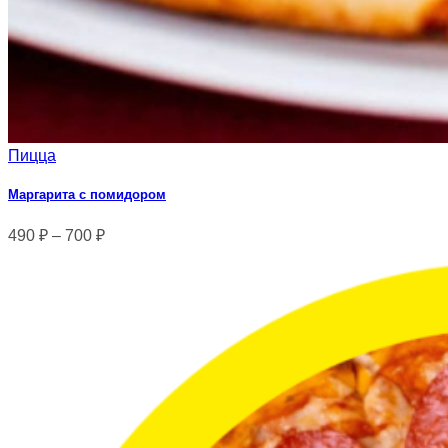
Пицца
Маргарита с помидором
490
₽
–
700
₽