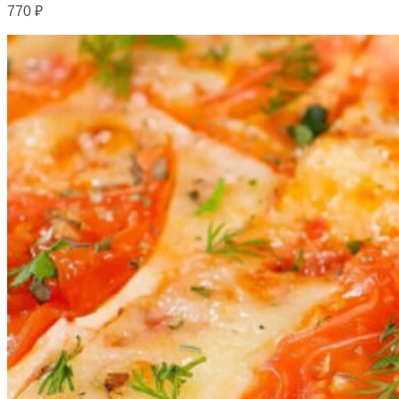
770
₽