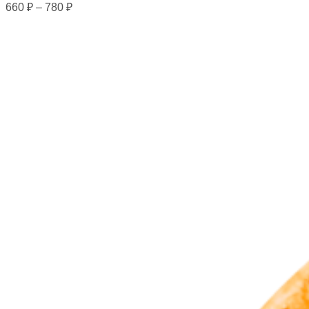
660
₽
–
780
₽