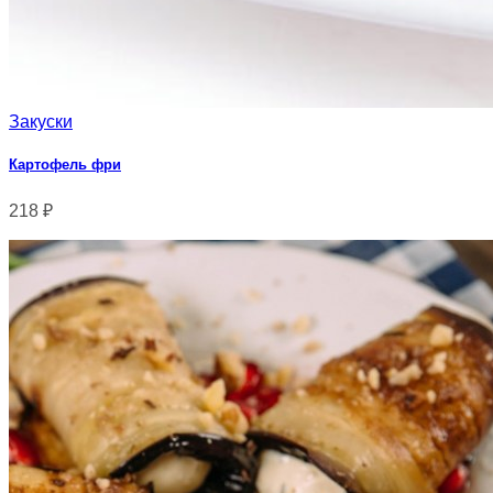
Закуски
Картофель фри
218
₽