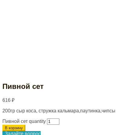
Пивной сет
616
₽
200гр сыр коса, стружка кальмара,паутинка,чипсы
Пивной сет quantity
В корзину
Задайте вопрос