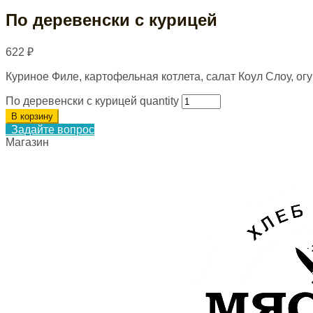
По деревенски с курицей
622
₽
Куриное Филе, картофельная котлета, салат Коул Слоу, огу
По деревенски с курицей quantity
В корзину
Задайте вопрос
Магазин