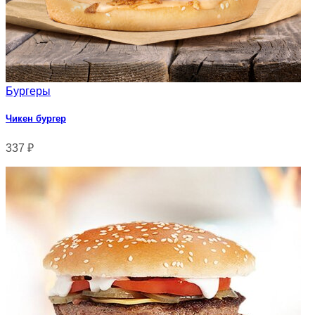
Бургеры
Чикен бургер
337
₽