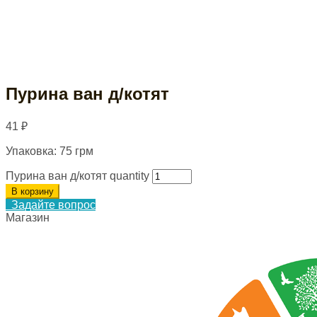
Пурина ван д/котят
41
₽
Упаковка: 75 грм
Пурина ван д/котят quantity
В корзину
Задайте вопрос
Магазин