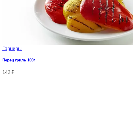
Гарниры
Перец гриль 100г
142
₽