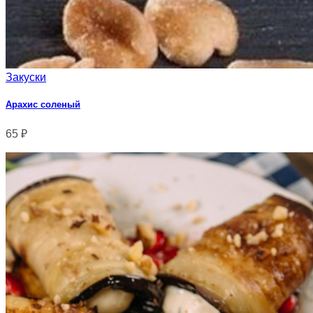
Закуски
Арахис соленый
65
₽