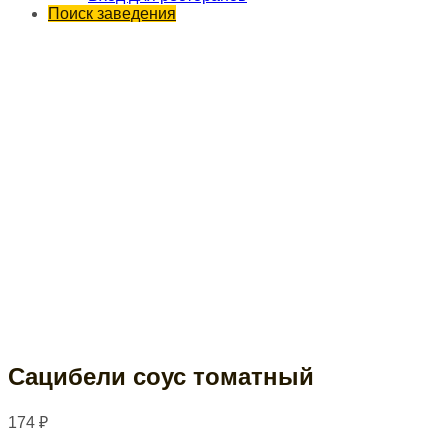
Поиск заведения
Сацибели соус томатный
174
₽