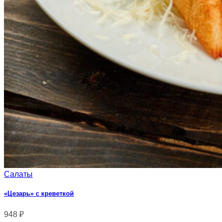
Салаты
«Цезарь» с креветкой
948
₽