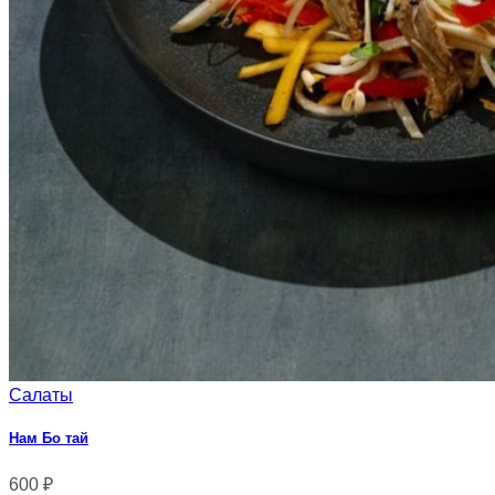
Салаты
Нам Бо тай
600
₽