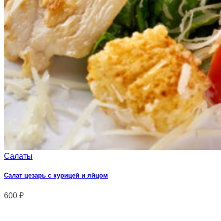
Салаты
Салат цезарь с курицей и яйцом
600
₽