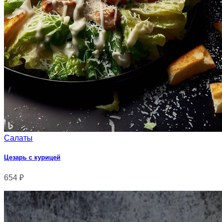
Салаты
Цезарь с курицей
654
₽