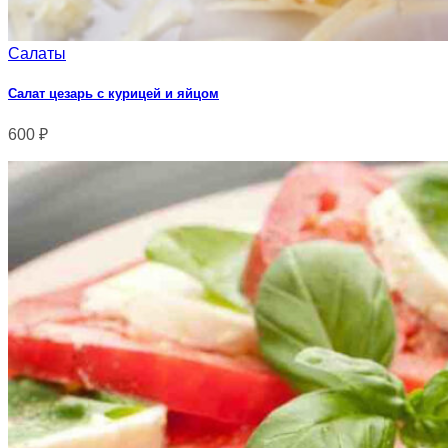
Салаты
Салат цезарь с курицей и яйцом
600
₽