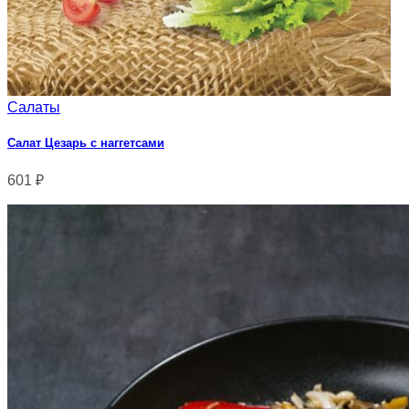
Салаты
Салат Цезарь с наггетсами
601
₽