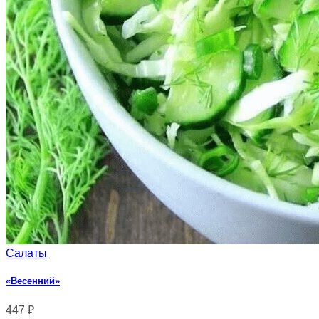
Салаты
«Весенний»
447
₽