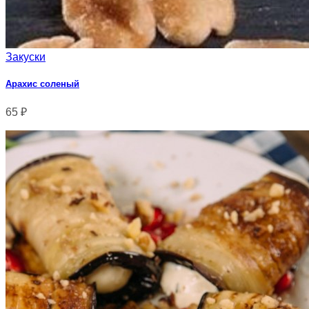
Закуски
Арахис соленый
65
₽