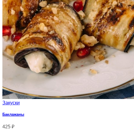
Закуски
Баклажаны
425
₽