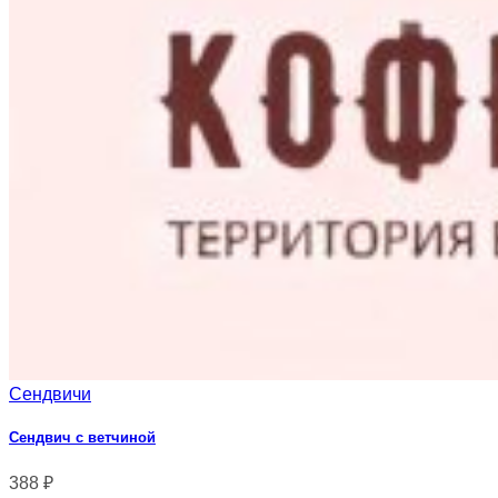
Сендвичи
Сендвич с ветчиной
388
₽