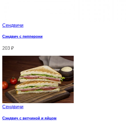
Сендвичи
Сэндвич с пепперони
203
₽
Сендвичи
Сэндвич с ветчиной и яйцом