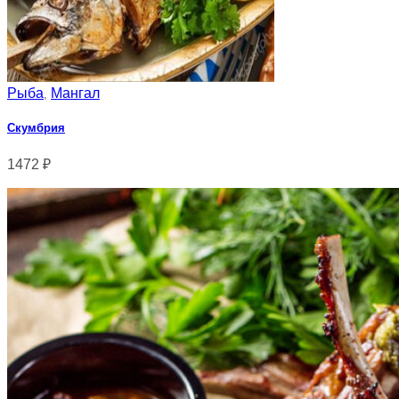
Рыба
Мангал
,
Скумбрия
1472
₽