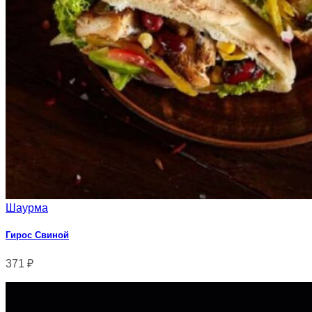
Шаурма
Гирос Свиной
371
₽