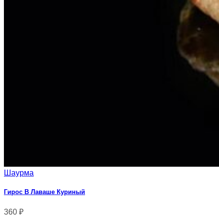
Шаурма
Гирос В Лаваше Куриный
360
₽