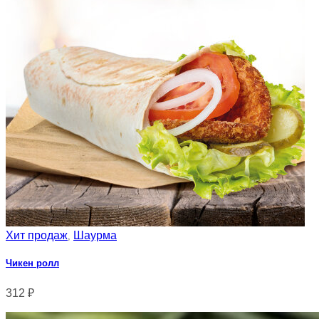
Хит продаж
Шаурма
,
Чикен ролл
312
₽