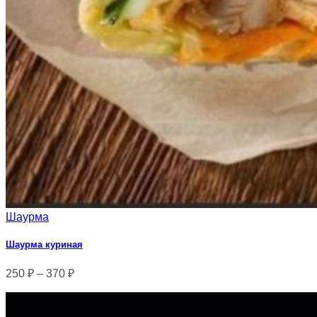
Шаурма
Шаурма куриная
250
₽
–
370
₽