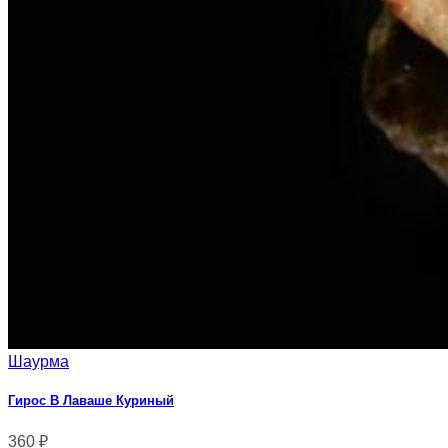
Шаурма
Гирос В Лаваше Куриный
360
₽