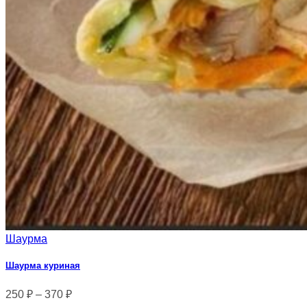
Шаурма
Шаурма куриная
250
₽
–
370
₽