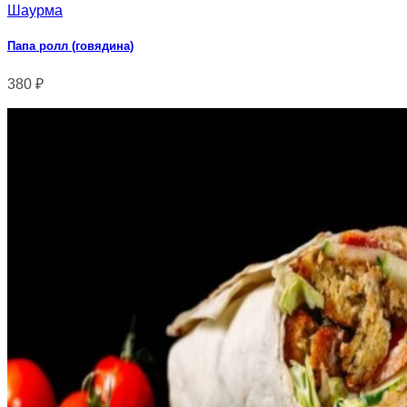
Шаурма
Папа ролл (говядина)
380
₽