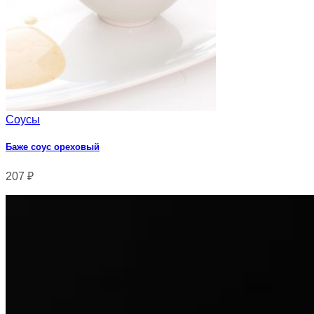
Соусы
Баже соус ореховый
207
₽