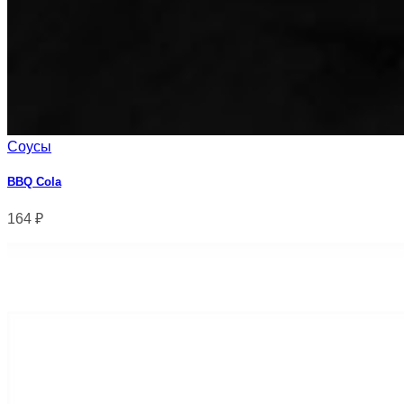
Соусы
BBQ Cola
164
₽