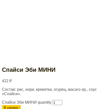
Спайси Эби МИНИ
422
₽
Состав: рис, нори, креветка, огурец, масаго ор., соус
«Спайси».
Спайси Эби МИНИ quantity
В корзину