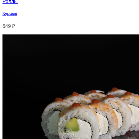
Роллы
Кураме
649
₽