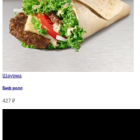
Шаурма
Биф ролл
427
₽