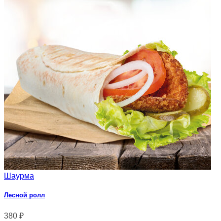
Шаурма
Лесной ролл
380
₽