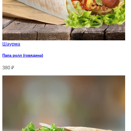
Шаурма
Папа ролл (говядина)
380
₽