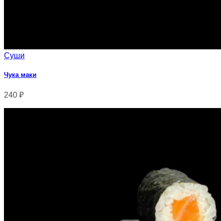
Суши
Чука маки
240
₽